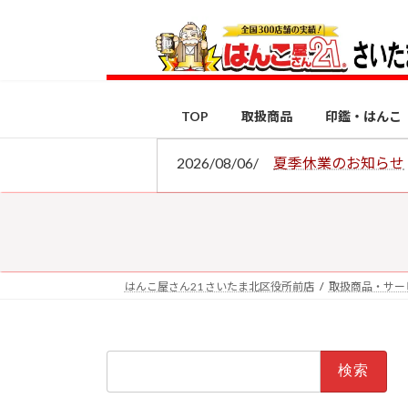
コ
ナ
ン
ビ
テ
ゲ
ン
ー
ツ
シ
TOP
取扱商品
印鑑・はんこ
へ
ョ
ス
ン
2026/08/06/
夏季休業のお知らせ
キ
に
ッ
移
プ
動
はんこ屋さん21 さいたま北区役所前店
取扱商品・サー
検
索: