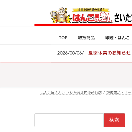
コ
ナ
ン
ビ
テ
ゲ
ン
ー
ツ
シ
TOP
取扱商品
印鑑・はんこ
へ
ョ
ス
ン
2026/08/06/
夏季休業のお知らせ
キ
に
ッ
移
プ
動
はんこ屋さん21 さいたま北区役所前店
取扱商品・サー
検
索: