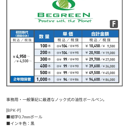
事務用・一般筆記に最適なノック式の油性ボールペン。
[BPK-P]
■細字0.7mmボール
■インキ色：黒