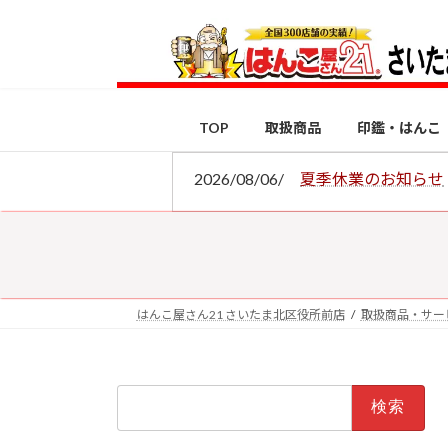
コ
ナ
ン
ビ
テ
ゲ
ン
ー
ツ
シ
TOP
取扱商品
印鑑・はんこ
へ
ョ
ス
ン
2026/08/06/
夏季休業のお知らせ
キ
に
ッ
移
プ
動
はんこ屋さん21 さいたま北区役所前店
取扱商品・サー
検
索: