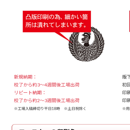
新規納期：
版下
校了から約3～4週間後工場出荷
初回
リピート納期：
印
校了から約2～3週間後工場出荷
印
※工場入稿締切り平日18時 ※土日祝除く
※用