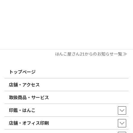
2026/03/09
はんこ屋さん21からのお知らせ
電子印鑑の使い方は？メリットやデメリットも解説
2026/02/13
はんこ屋さん21からのお知らせ
印鑑の書体（古印体・篆書体・印相体・楷書体・行書体）とは？
特徴とフォントの選び方
はんこ屋さん21からのお知らせ一覧 ≫
トップページ
店舗・アクセス
取扱商品・サービス
印鑑・はんこ
店舗・オフィス印刷